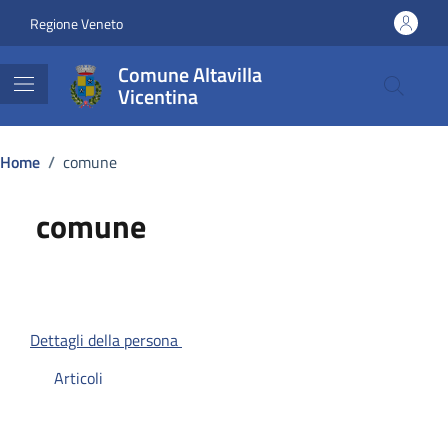
Vai ai contenuti
Vai al footer
Regione Veneto
Comune Altavilla
Vicentina
Home
/
comune
comune
Dettagli della persona
Articoli