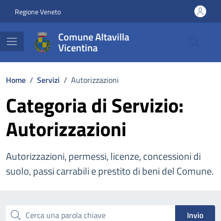
Vai ai contenuti
Vai al footer
Regione Veneto
Comune Altavilla
Vicentina
Home
/
Servizi
/
Autorizzazioni
Categoria di Servizio:
Autorizzazioni
Autorizzazioni, permessi, licenze, concessioni di
suolo, passi carrabili e prestito di beni del Comune.
Esplora tutti i servizi
Cerca una parola chiave
Invio