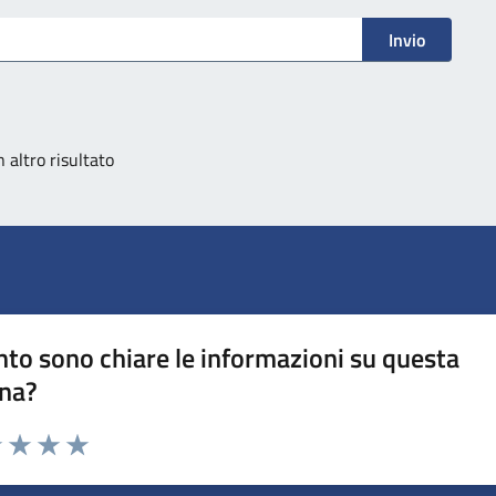
Invio
 altro risultato
to sono chiare le informazioni su questa
na?
1 stelle su 5
uta 2 stelle su 5
Valuta 3 stelle su 5
Valuta 4 stelle su 5
Valuta 5 stelle su 5