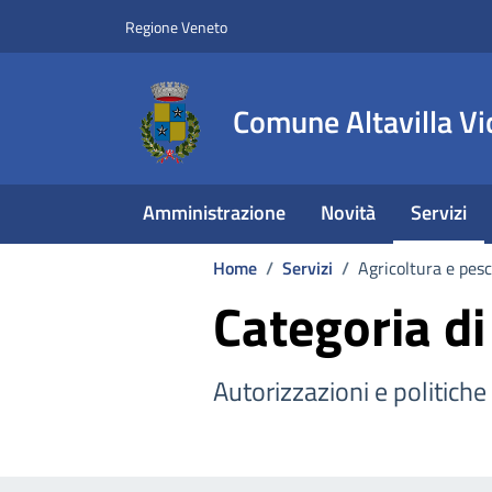
Vai ai contenuti
Vai al footer
Regione Veneto
Comune Altavilla Vi
Amministrazione
Novità
Servizi
Home
/
Servizi
/
Agricoltura e pes
Categoria di
Autorizzazioni e politiche