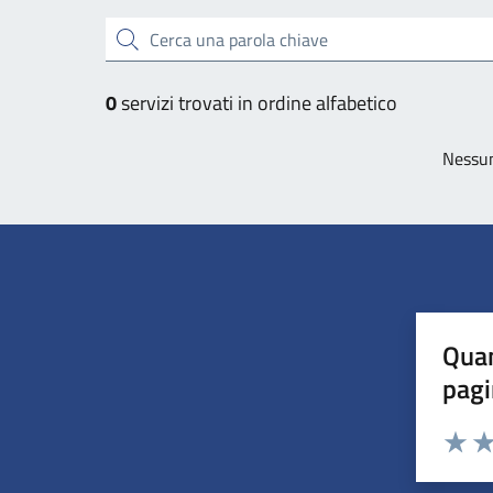
Esplora tutti i servizi
Cerca una parola chiave
0
servizi trovati in ordine alfabetico
Nessun
Quan
pagi
Valuta 
Val