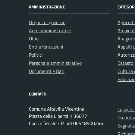
AMMINISTRAZIONE
CATEGORI
Organi di governo
Agricolt
Aree amministrative
Ambient
Uffici
Anagrafe
Enti e fondazioni
Appalti 
Politici
Autorizz
Personale amministrativo
Catasto 
Documenti e Dati
Cultura 
Educazi
CONTATTI
Comune Altavilla Vicentina
Leggi le
Piazza della Libertà 1 36077
Prenota
Codice fiscale / P. IVA:00518900246
Segnalaz
Richiest