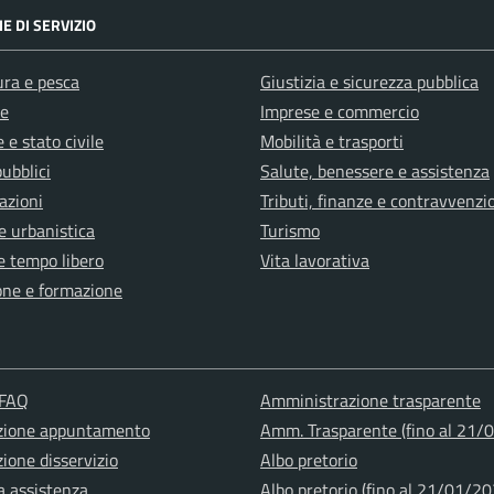
E DI SERVIZIO
ura e pesca
Giustizia e sicurezza pubblica
e
Imprese e commercio
 e stato civile
Mobilità e trasporti
pubblici
Salute, benessere e assistenza
azioni
Tributi, finanze e contravvenzi
e urbanistica
Turismo
e tempo libero
Vita lavorativa
one e formazione
 FAQ
Amministrazione trasparente
zione appuntamento
Amm. Trasparente (fino al 21/
ione disservizio
Albo pretorio
a assistenza
Albo pretorio (fino al 21/01/20