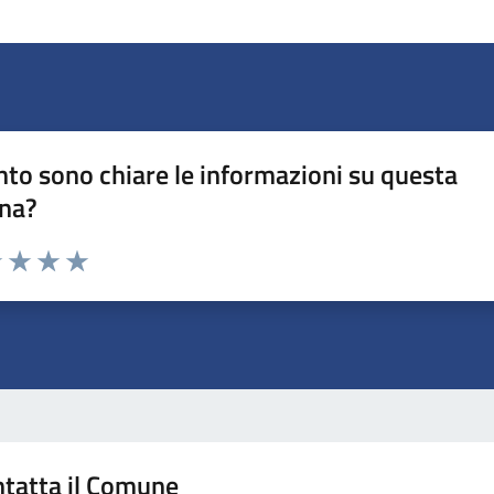
to sono chiare le informazioni su questa
na?
1 stelle su 5
uta 2 stelle su 5
Valuta 3 stelle su 5
Valuta 4 stelle su 5
Valuta 5 stelle su 5
tatta il Comune