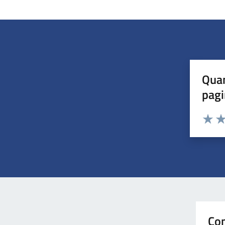
Quan
pagi
Valuta 
Val
Con