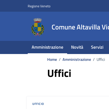
Vai ai contenuti
Vai al footer
Regione Veneto
Comune Altavilla Vi
Amministrazione
Novità
Servizi
Home
/
Amministrazione
/
Uffici
Uffici
UFFICIO