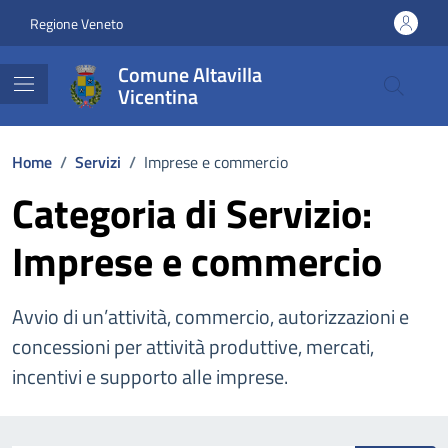
Vai ai contenuti
Vai al footer
Regione Veneto
Comune Altavilla
Vicentina
Home
/
Servizi
/
Imprese e commercio
Categoria di Servizio:
Imprese e commercio
Avvio di un’attività, commercio, autorizzazioni e
concessioni per attività produttive, mercati,
incentivi e supporto alle imprese.
Esplora tutti i servizi