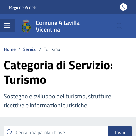
Vai ai contenuti
Vai al footer
Regione Veneto
Comune Altavilla
Vicentina
Home
/
Servizi
/
Turismo
Categoria di Servizio:
Turismo
Sostegno e sviluppo del turismo, strutture
ricettive e informazioni turistiche.
Esplora tutti i servizi
Cerca una parola chiave
Invio