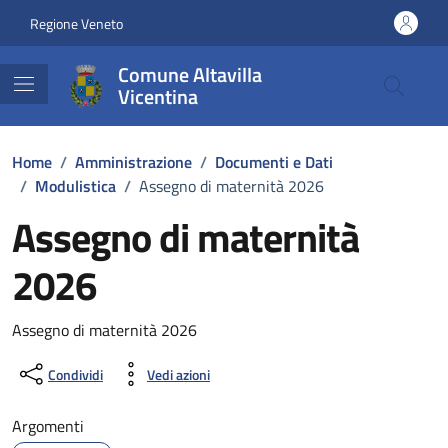
Vai ai contenuti
Vai al footer
Regione Veneto
Comune Altavilla
Vicentina
Home
/
Amministrazione
/
Documenti e Dati
/
Modulistica
/
Assegno di maternità 2026
Assegno di maternità
2026
Dettagli del documento
Assegno di maternità 2026
Condividi
Vedi azioni
Argomenti