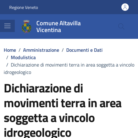
Vai ai contenuti
Vai al footer
Regione Veneto
Comune Altavilla
Vicentina
Home
/
Amministrazione
/
Documenti e Dati
/
Modulistica
/
Dichiarazione di movimenti terra in area soggetta a vincolo
idrogeologico
Dichiarazione di
movimenti terra in area
soggetta a vincolo
idrogeologico