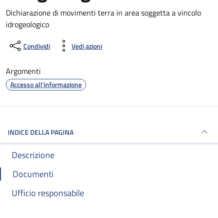
Dettagli del documento
Dichiarazione di movimenti terra in area soggetta a vincolo
idrogeologico
Condividi
Vedi azioni
Argomenti
Accesso all'informazione
INDICE DELLA PAGINA
Descrizione
Documenti
Ufficio responsabile