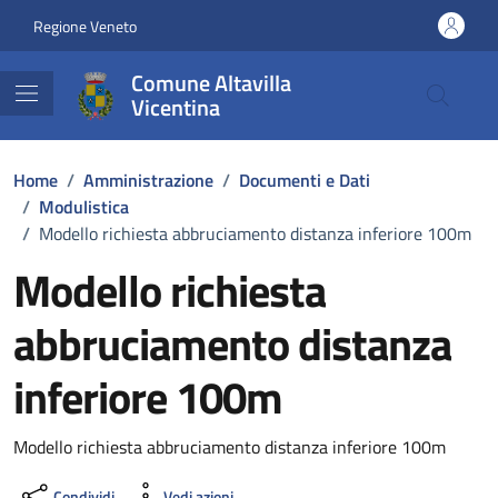
Vai ai contenuti
Vai al footer
Regione Veneto
Comune Altavilla
Vicentina
Home
/
Amministrazione
/
Documenti e Dati
/
Modulistica
/
Modello richiesta abbruciamento distanza inferiore 100m
Modello richiesta
abbruciamento distanza
inferiore 100m
Dettagli del documento
Modello richiesta abbruciamento distanza inferiore 100m
Condividi
Vedi azioni