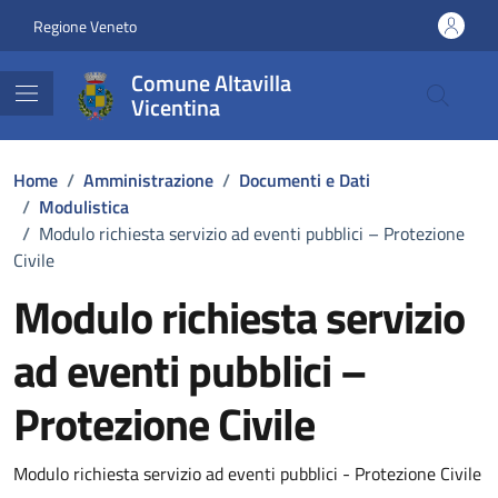
Vai ai contenuti
Vai al footer
Regione Veneto
Comune Altavilla
Vicentina
Home
/
Amministrazione
/
Documenti e Dati
/
Modulistica
/
Modulo richiesta servizio ad eventi pubblici – Protezione
Civile
Modulo richiesta servizio
ad eventi pubblici –
Protezione Civile
Dettagli del documento
Modulo richiesta servizio ad eventi pubblici - Protezione Civile