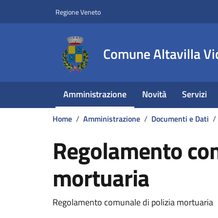
Vai ai contenuti
Vai al footer
Regione Veneto
Comune Altavilla Vi
Amministrazione
Novità
Servizi
Home
/
Amministrazione
/
Documenti e Dati
/
Regolamento comu
mortuaria
Dettagli del documento
Regolamento comunale di polizia mortuaria