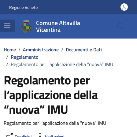
Vai ai contenuti
Vai al footer
Regione Veneto
Comune Altavilla
Vicentina
Home
/
Amministrazione
/
Documenti e Dati
/
Regolamento
/
Regolamento per l’applicazione della “nuova” IMU
Regolamento per
l’applicazione della
“nuova” IMU
Dettagli del documento
Regolamento per l'applicazione della "nuova" IMU
Condividi
Vedi azioni