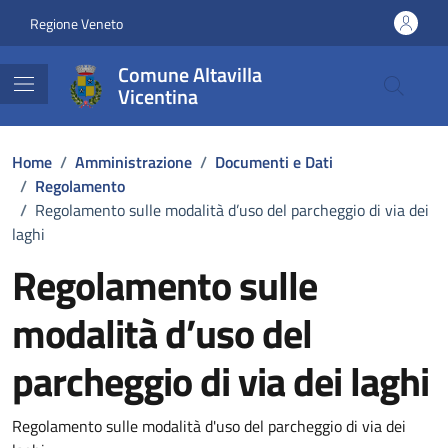
Vai ai contenuti
Vai al footer
Regione Veneto
Comune Altavilla
Vicentina
Home
/
Amministrazione
/
Documenti e Dati
/
Regolamento
/
Regolamento sulle modalità d’uso del parcheggio di via dei
laghi
Regolamento sulle
modalità d’uso del
parcheggio di via dei laghi
Dettagli del documento
Regolamento sulle modalità d'uso del parcheggio di via dei