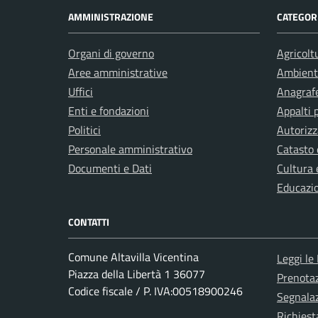
AMMINISTRAZIONE
CATEGORI
Organi di governo
Agricolt
Aree amministrative
Ambient
Uffici
Anagrafe
Enti e fondazioni
Appalti 
Politici
Autorizz
Personale amministrativo
Catasto 
Documenti e Dati
Cultura 
Educazi
CONTATTI
Comune Altavilla Vicentina
Leggi le
Piazza della Libertà 1 36077
Prenota
Codice fiscale / P. IVA:00518900246
Segnalaz
Richiest