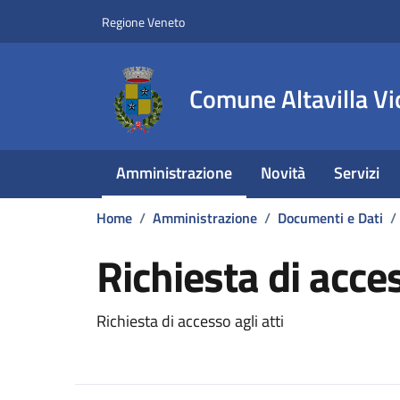
Vai ai contenuti
Vai al footer
Regione Veneto
Comune Altavilla Vi
Amministrazione
Novità
Servizi
Home
/
Amministrazione
/
Documenti e Dati
/
Richiesta di acces
Dettagli del documento
Richiesta di accesso agli atti