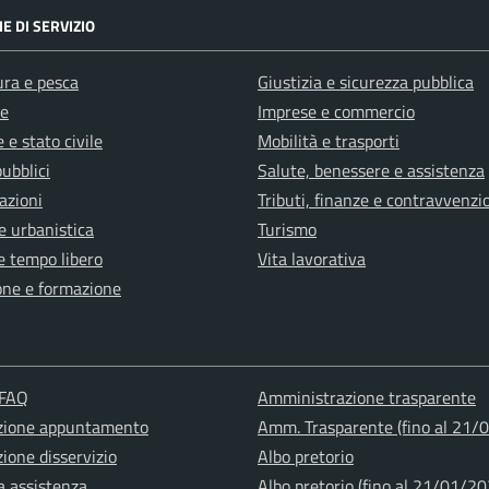
E DI SERVIZIO
ura e pesca
Giustizia e sicurezza pubblica
e
Imprese e commercio
 e stato civile
Mobilità e trasporti
pubblici
Salute, benessere e assistenza
azioni
Tributi, finanze e contravvenzi
e urbanistica
Turismo
e tempo libero
Vita lavorativa
one e formazione
 FAQ
Amministrazione trasparente
zione appuntamento
Amm. Trasparente (fino al 21/
ione disservizio
Albo pretorio
a assistenza
Albo pretorio (fino al 21/01/20