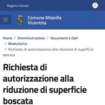
Vai ai contenuti
Vai al footer
Regione Veneto
Comune Altavilla
Vicentina
Home
/
Amministrazione
/
Documenti e Dati
/
Modulistica
/
Richiesta di autorizzazione alla riduzione di superficie
boscata
Richiesta di
autorizzazione alla
riduzione di superficie
boscata