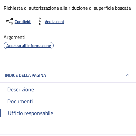
Dettagli del documento
Richiesta di autorizzazione alla riduzione di superficie boscata
Condividi
Vedi azioni
Argomenti
Accesso all'informazione
INDICE DELLA PAGINA
Descrizione
Documenti
Ufficio responsabile