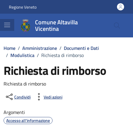
Vai ai contenuti
Vai al footer
Regione Veneto
Comune Altavilla
Vicentina
Home
/
Amministrazione
/
Documenti e Dati
/
Modulistica
/
Richiesta di rimborso
Richiesta di rimborso
Dettagli del documento
Richiesta di rimborso
Condividi
Vedi azioni
Argomenti
Accesso all'informazione