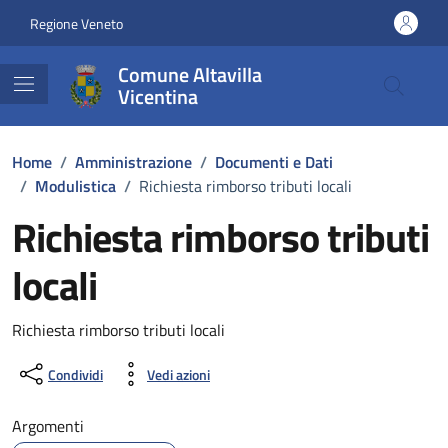
Vai ai contenuti
Vai al footer
Regione Veneto
Comune Altavilla
Vicentina
Home
/
Amministrazione
/
Documenti e Dati
/
Modulistica
/
Richiesta rimborso tributi locali
Richiesta rimborso tributi
locali
Dettagli del documento
Richiesta rimborso tributi locali
Condividi
Vedi azioni
Argomenti