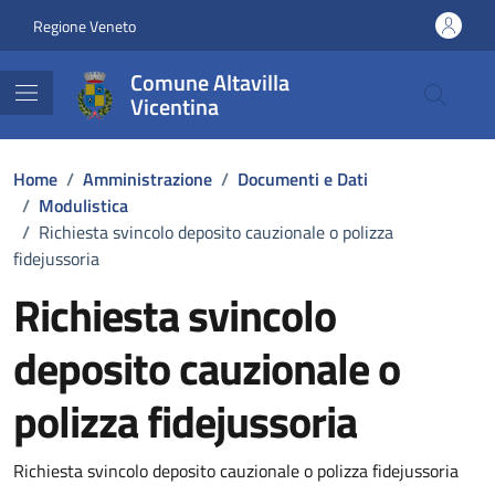
Vai ai contenuti
Vai al footer
Regione Veneto
Comune Altavilla
Vicentina
Home
/
Amministrazione
/
Documenti e Dati
/
Modulistica
/
Richiesta svincolo deposito cauzionale o polizza
fidejussoria
Richiesta svincolo
deposito cauzionale o
polizza fidejussoria
Dettagli del documento
Richiesta svincolo deposito cauzionale o polizza fidejussoria