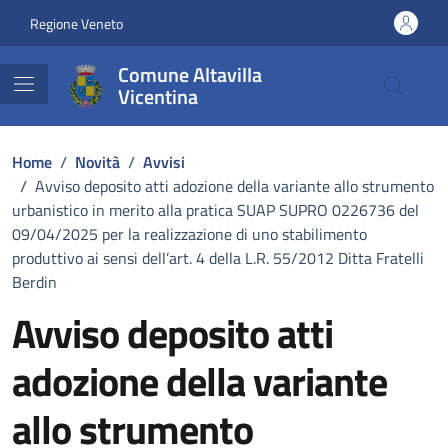
Vai ai contenuti
Vai al footer
Regione Veneto
Comune Altavilla
Vicentina
Home
/
Novità
/
Avvisi
/
Avviso deposito atti adozione della variante allo strumento
urbanistico in merito alla pratica SUAP SUPRO 0226736 del
09/04/2025 per la realizzazione di uno stabilimento
produttivo ai sensi dell’art. 4 della L.R. 55/2012 Ditta Fratelli
Berdin
Avviso deposito atti
adozione della variante
allo strumento