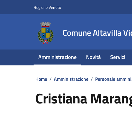
Vai ai contenuti
Vai al footer
Regione Veneto
Comune Altavilla Vi
Amministrazione
Novità
Servizi
Home
/
Amministrazione
/
Personale ammini
Cristiana Maran