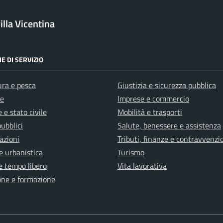
lla Vicentina
E DI SERVIZIO
ura e pesca
Giustizia e sicurezza pubblica
e
Imprese e commercio
 e stato civile
Mobilità e trasporti
pubblici
Salute, benessere e assistenza
azioni
Tributi, finanze e contravvenzi
e urbanistica
Turismo
e tempo libero
Vita lavorativa
one e formazione