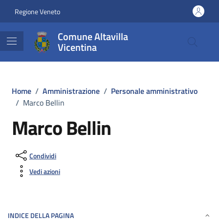
Vai ai contenuti
Vai al footer
Regione Veneto
Comune Altavilla
Vicentina
Home
/
Amministrazione
/
Personale amministrativo
/
Marco Bellin
Marco Bellin
Condividi
Vedi azioni
INDICE DELLA PAGINA