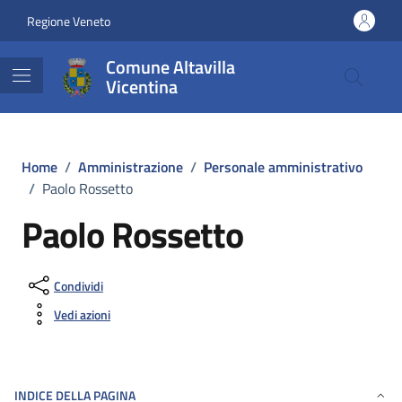
Vai ai contenuti
Vai al footer
Regione Veneto
Comune Altavilla
Vicentina
Home
/
Amministrazione
/
Personale amministrativo
/
Paolo Rossetto
Paolo Rossetto
Condividi
Vedi azioni
INDICE DELLA PAGINA