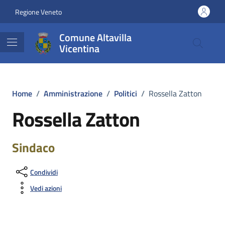
Vai ai contenuti
Vai al footer
Regione Veneto
Comune Altavilla
Vicentina
Home
/
Amministrazione
/
Politici
/
Rossella Zatton
Rossella Zatton
Sindaco
Condividi
Vedi azioni