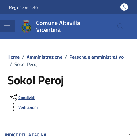
Vai ai contenuti
Vai al footer
Regione Veneto
Comune Altavilla
Vicentina
Home
/
Amministrazione
/
Personale amministrativo
/
Sokol Peroj
Sokol Peroj
Condividi
Vedi azioni
INDICE DELLA PAGINA