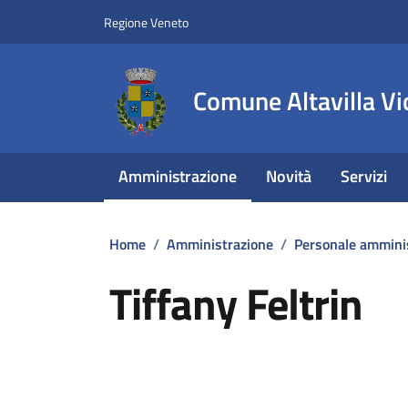
Vai ai contenuti
Vai al footer
Regione Veneto
Comune Altavilla Vi
Amministrazione
Novità
Servizi
Home
/
Amministrazione
/
Personale ammini
Tiffany Feltrin