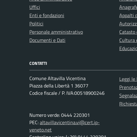
Uffici
Anagrafe
Enti e fondazioni
Appalti 
Politici
Autorizz
Personale amministrativo
Catasto 
Documenti e Dati
Cultura 
Educazi
CONTATTI
Comune Altavilla Vicentina
Leggi le
Piazza della Libertà 1 36077
Prenota
Codice fiscale / P. IVA:00518900246
Segnalaz
Richiest
Numero verde: 0444 220301
PEC:
altavillavicentina.vi@cert.ip-
veneto.net