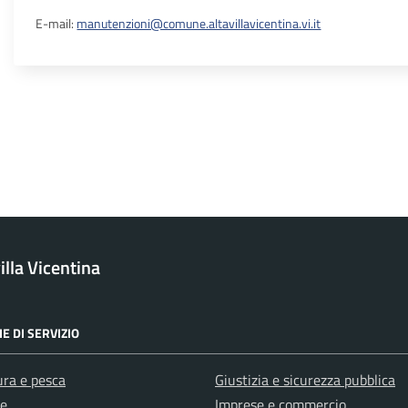
E-mail:
manutenzioni@comune.altavillavicentina.vi.it
lla Vicentina
E DI SERVIZIO
ura e pesca
Giustizia e sicurezza pubblica
e
Imprese e commercio