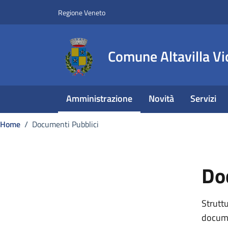
Vai ai contenuti
Vai al footer
Regione Veneto
Comune Altavilla Vi
Amministrazione
Novità
Servizi
Home
/
Documenti Pubblici
Do
Struttu
docume