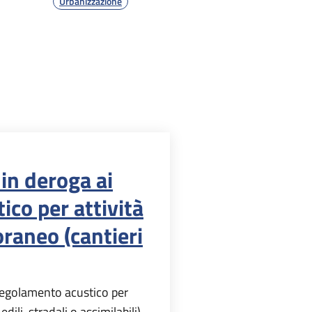
Urbanizzazione
in deroga ai
ico per attività
raneo (cantieri
 regolamento acustico per
ili, stradali o assimilabili)