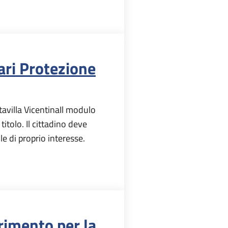
ri Protezione
avilla VicentinaIl modulo
itolo. Il cittadino deve
e di proprio interesse.
erimento per la