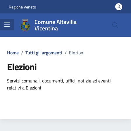
Vai ai contenuti
Vai al footer
Regione Veneto
Comune Altavilla
Vicentina
Home
/
Tutti gli argomenti
/
Elezioni
Elezioni
Dettagli dell'argomento
Servizi comunali, documenti, uffici, notizie ed eventi
relativi a Elezioni