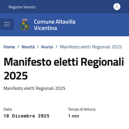
Vai ai contenuti
Vai al footer
Regione Veneto
Comune Altavilla
Vicentina
Home
/
Novità
/
Avvisi
/
Manifesto eletti Regionali 2025
Manifesto eletti Regionali
2025
Dettagli della notizia
Manifesto eletti Regionali 2025
Data:
Tempo di lettura:
1 min
18 Dicembre 2025