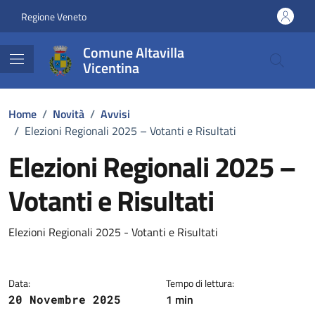
Vai ai contenuti
Vai al footer
Regione Veneto
Comune Altavilla
Vicentina
Home
/
Novità
/
Avvisi
/
Elezioni Regionali 2025 – Votanti e Risultati
Elezioni Regionali 2025 –
Votanti e Risultati
Dettagli della notizia
Elezioni Regionali 2025 - Votanti e Risultati
Data:
Tempo di lettura:
1 min
20 Novembre 2025