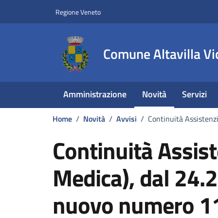
Vai ai contenuti
Vai al footer
Regione Veneto
Comune Altavilla Vi
Amministrazione
Novità
Servizi
Home
/
Novità
/
Avvisi
/
Continuità Assistenz
Continuità Assist
Medica), dal 24.2
nuovo numero 1