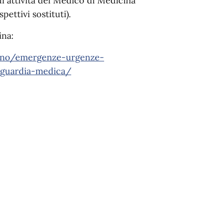
 di attività del Medico di Medicina
pettivi sostituti).
ina:
adino/emergenze-urgenze-
x-guardia-medica/