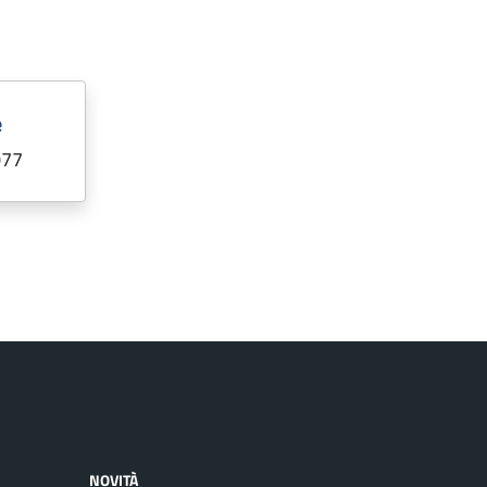
e
077
NOVITÀ