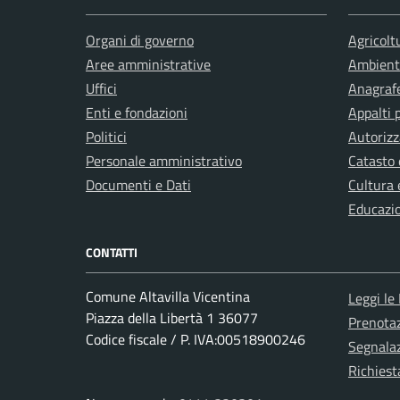
Organi di governo
Agricolt
Aree amministrative
Ambient
Uffici
Anagrafe
Enti e fondazioni
Appalti 
Politici
Autorizz
Personale amministrativo
Catasto 
Documenti e Dati
Cultura 
Educazi
CONTATTI
Comune Altavilla Vicentina
Leggi le
Piazza della Libertà 1 36077
Prenota
Codice fiscale / P. IVA:00518900246
Segnalaz
Richiest