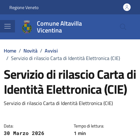
Vai ai contenuti
Vai al footer
Regione Veneto
Comune Altavilla
Vicentina
Home
/
Novità
/
Avvisi
/
Servizio di rilascio Carta di Identità Elettronica (CIE)
Servizio di rilascio Carta di
Identità Elettronica (CIE)
Dettagli della notizia
Servizio di rilascio Carta di Identità Elettronica (CIE)
Data:
Tempo di lettura:
1 min
30 Marzo 2026