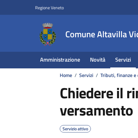
Vai ai contenuti
Vai al footer
Regione Veneto
Comune Altavilla Vi
Amministrazione
Novità
Servizi
Home
/
Servizi
/
Tributi, finanze e
Chiedere il r
versamento
Servizio attivo