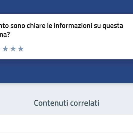
to sono chiare le informazioni su questa
na?
1 stelle su 5
uta 2 stelle su 5
Valuta 3 stelle su 5
Valuta 4 stelle su 5
Valuta 5 stelle su 5
Contenuti correlati